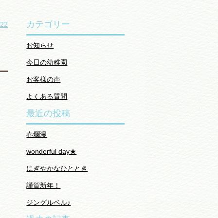
カテゴリー
22
お知らせ
今日の幼稚園
お客様の声
よくある質問
最近の投稿
春爛漫
wonderful day★
にぎやかなひととき
謹賀新年！
ジングルベル♪