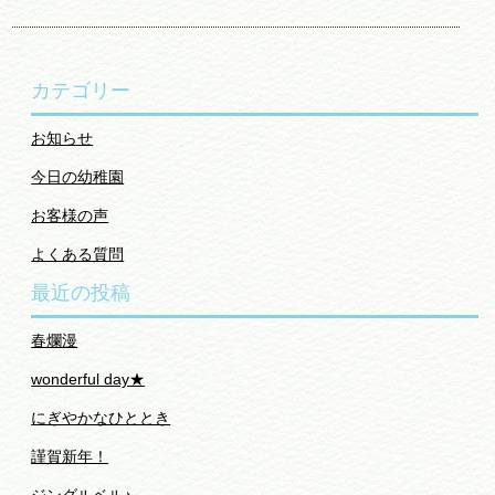
カテゴリー
お知らせ
今日の幼稚園
お客様の声
よくある質問
最近の投稿
春爛漫
wonderful day★
にぎやかなひととき
謹賀新年！