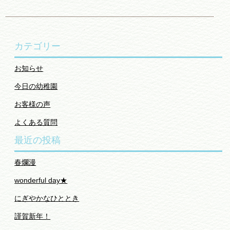
カテゴリー
お知らせ
今日の幼稚園
お客様の声
よくある質問
最近の投稿
春爛漫
wonderful day★
にぎやかなひととき
謹賀新年！