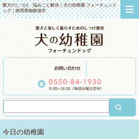
愛犬のしつけ、悩みごと解決｜犬の幼稚園 フォーチュンド
ッグ｜静岡県御殿場市
今日の幼稚園