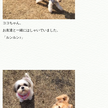
ココちゃん。
お友達と一緒にはしゃいでいました。
「ルンルン♪」