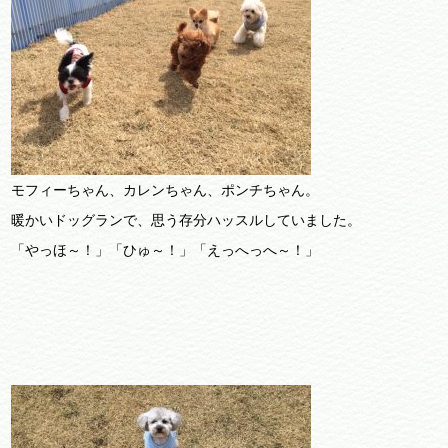
モフィーちゃん、カレンちゃん、ポンチちゃん。
暖かいドッグランで、思う存分ハッスルしていました。
「やっほ～！」「ひゅ～！」「えっへっへ～！」