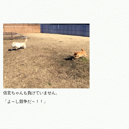
信玄ちゃんも負けていません。
「よ～し競争だ～！！」