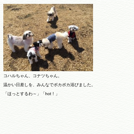
コハルちゃん、コナツちゃん。
温かい日差しを、みんなでポカポカ浴びました。
「ほっとするわ～」「hot！」