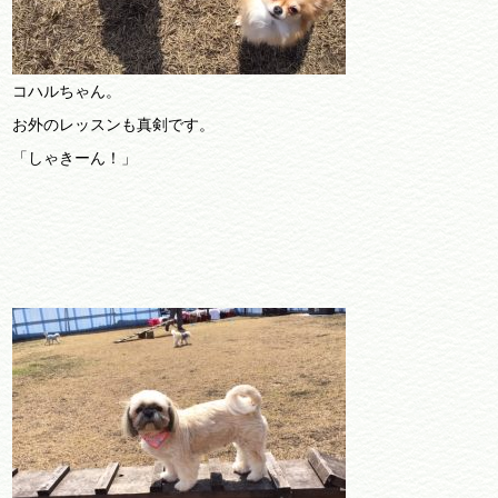
コハルちゃん。
お外のレッスンも真剣です。
「しゃきーん！」