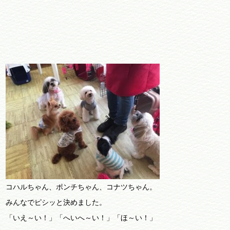
コハルちゃん、ポンチちゃん、コナツちゃん。
みんなでピシッと決めました。
「いえ～い！」「へいへ～い！」「ほ～い！」