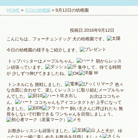
HOME
>
今日の幼稚園
>
9月12日の幼稚園
投稿日:2016年9月12日
こんにちは、フォーチュンドッグ 犬の幼稚園です。
今日の幼稚園の様子をご紹介します。
トップバッターはメープルちゃん。
朝からレッス
ン頑張っています。
集中して、待てる時間
が 少しずつ伸びてきましたね。
トンネルにも 挑戦しました。
色々
な合図に合わせて、楽しくレッスン に取り組むメープルちゃ
んでした。
お次はココちゃ
ん。
ココちゃんもアイコンタクトが 上手になって
きました。
飼い主さんに呼ばれたら 無
視をしないで行動できる ワンちゃんを目指しましょう。
お散歩レッスンも頑張りました。
人と犬が、ゆ
ったりと一緒に楽しめる お散歩を目指しましょう