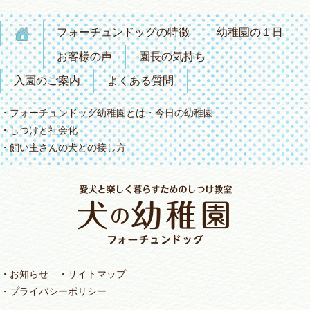
フォーチュンドッグの特徴
幼稚園の１日
お客様の声
園長の気持ち
入園のご案内
よくある質問
フォーチュンドッグ幼稚園とは
今日の幼稚園
しつけと社会化
飼い主さんの犬との接し方
お知らせ
サイトマップ
プライバシーポリシー