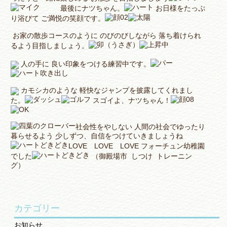
最後にナツちゃん。
お日様をたっぷ
り浴びて ご満悦の笑顔です。
お家の散歩コースのように のびのびしながら 落ち着けられ
るよう目指しましょう。
人の手に 良い印象をつける練習中です。
カモシカのような 軽快なジャンプを披露してくれまし
た。
スゴイよ、ナツちゃん！
社会性をやしない 人間の社会でゆったり
暮らせるよう 少しずつ、自信をつけていきましょうね
LOVE LOVE LOVE フォーチュン幼稚園
でした
（御殿場市 しつけ トレーニン
グ）
カテゴリー
お知らせ