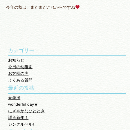
今年の秋は、まだまだこれからですね
カテゴリー
お知らせ
今日の幼稚園
お客様の声
よくある質問
最近の投稿
春爛漫
wonderful day★
にぎやかなひととき
謹賀新年！
ジングルベル♪