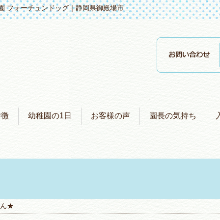
園 フォーチュンドッグ｜静岡県御殿場市
特徴
幼稚園の1日
お客様の声
園長の気持ち
ん★