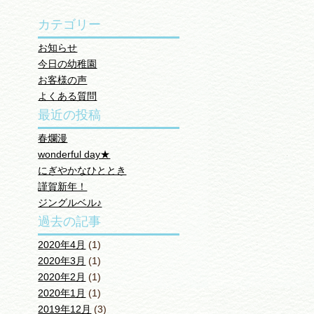
カテゴリー
お知らせ
今日の幼稚園
お客様の声
よくある質問
最近の投稿
春爛漫
wonderful day★
にぎやかなひととき
謹賀新年！
ジングルベル♪
過去の記事
2020年4月
(1)
2020年3月
(1)
2020年2月
(1)
2020年1月
(1)
2019年12月
(3)