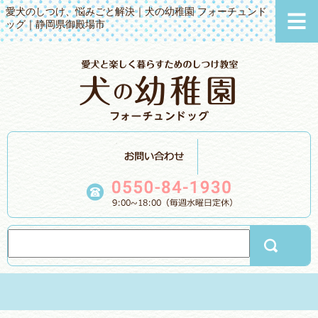
愛犬のしつけ、悩みごと解決｜犬の幼稚園 フォーチュンド
ッグ｜静岡県御殿場市