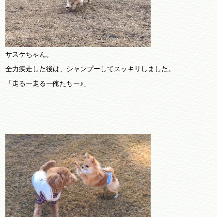
サスケちゃん。
全力疾走した後は、シャンプーしてスッキリしました。
「走るー走るー俺たちー♪」