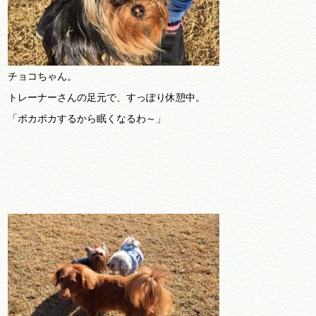
チョコちゃん。
トレーナーさんの足元で、すっぽり休憩中。
「ポカポカするから眠くなるわ～」