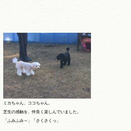
ミカちゃん、ココちゃん。
芝生の感触を、仲良く楽しんでいました。
「ふみふみ～」「さくさくっ」