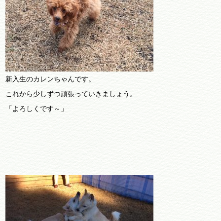
新入生のカレンちゃんです。
これから少しずつ頑張っていきましょう。
「よろしくです～」