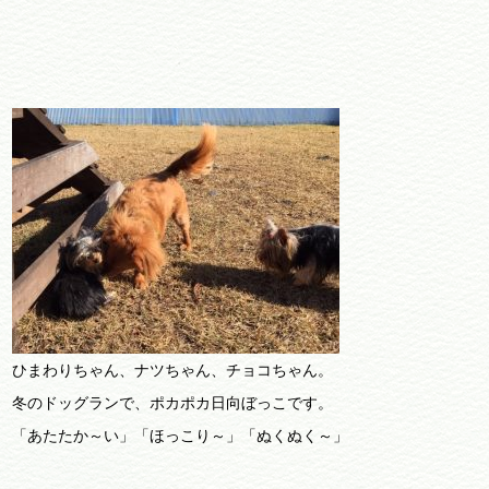
ひまわりちゃん、ナツちゃん、チョコちゃん。
冬のドッグランで、ポカポカ日向ぼっこです。
「あたたか～い」「ほっこり～」「ぬくぬく～」