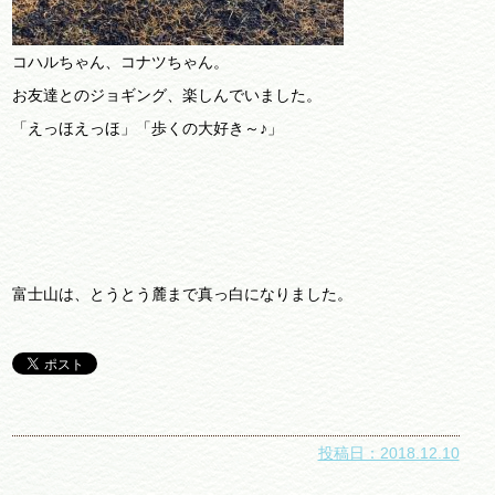
コハルちゃん、コナツちゃん。
お友達とのジョギング、楽しんでいました。
「えっほえっほ」「歩くの大好き～♪」
富士山は、とうとう麓まで真っ白になりました。
投稿日：2018.12.10