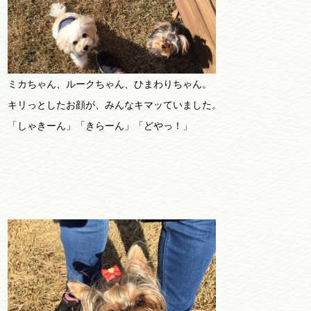
ミカちゃん、ルークちゃん、ひまわりちゃん。
キリっとしたお顔が、みんなキマッていました。
「しゃきーん」「きらーん」「どやっ！」