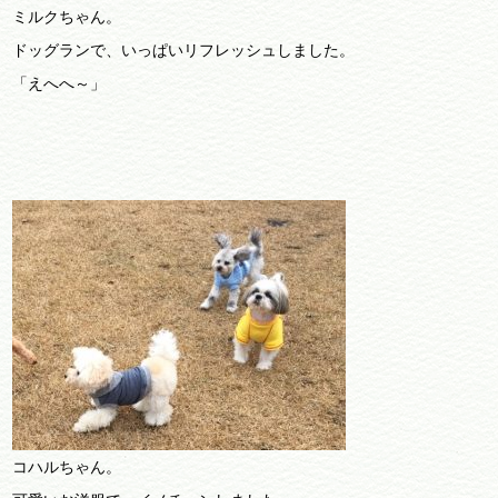
ミルクちゃん。
ドッグランで、いっぱいリフレッシュしました。
「えへへ～」
コハルちゃん。