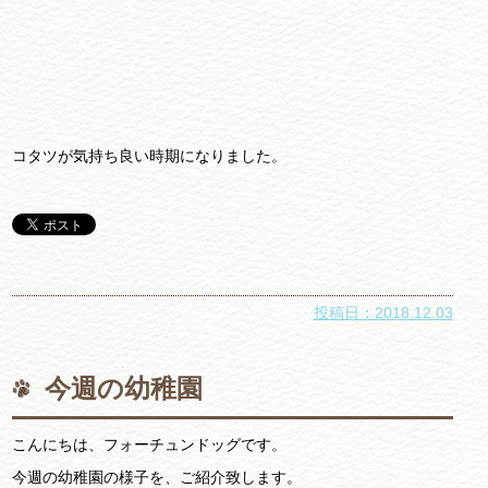
コタツが気持ち良い時期になりました。
投稿日：2018.12.03
今週の幼稚園
こんにちは、フォーチュンドッグです。
今週の幼稚園の様子を、ご紹介致します。