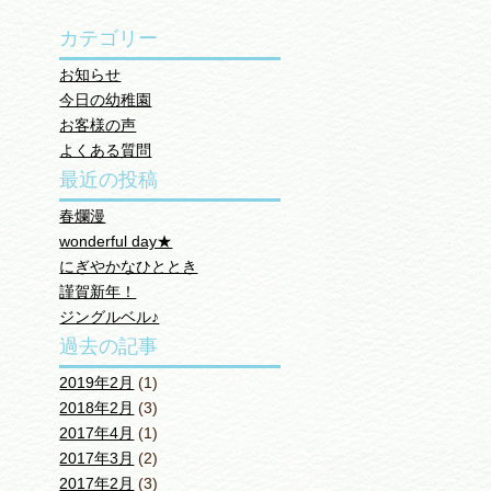
カテゴリー
お知らせ
今日の幼稚園
お客様の声
よくある質問
最近の投稿
春爛漫
wonderful day★
にぎやかなひととき
謹賀新年！
ジングルベル♪
過去の記事
2019年2月
(1)
2018年2月
(3)
2017年4月
(1)
2017年3月
(2)
2017年2月
(3)