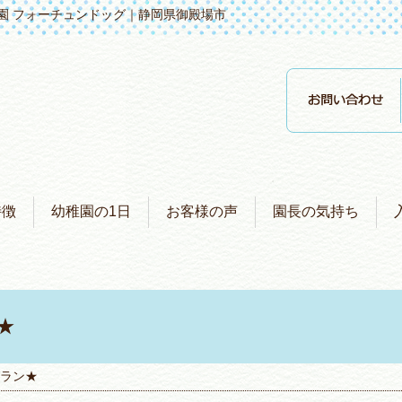
園 フォーチュンドッグ｜静岡県御殿場市
特徴
幼稚園の1日
お客様の声
園長の気持ち
★
ラン★